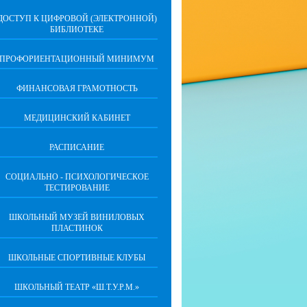
ДОСТУП К ЦИФРОВОЙ (ЭЛЕКТРОННОЙ)
БИБЛИОТЕКЕ
ПРОФОРИЕНТАЦИОННЫЙ МИНИМУМ
ФИНАНСОВАЯ ГРАМОТНОСТЬ
МЕДИЦИНСКИЙ КАБИНЕТ
РАСПИСАНИЕ
СОЦИАЛЬНО - ПСИХОЛОГИЧЕСКОЕ
ТЕСТИРОВАНИЕ
ШКОЛЬНЫЙ МУЗЕЙ ВИНИЛОВЫХ
ПЛАСТИНОК
ШКОЛЬНЫЕ СПОРТИВНЫЕ КЛУБЫ
ШКОЛЬНЫЙ ТЕАТР «Ш.Т.У.Р.М.»