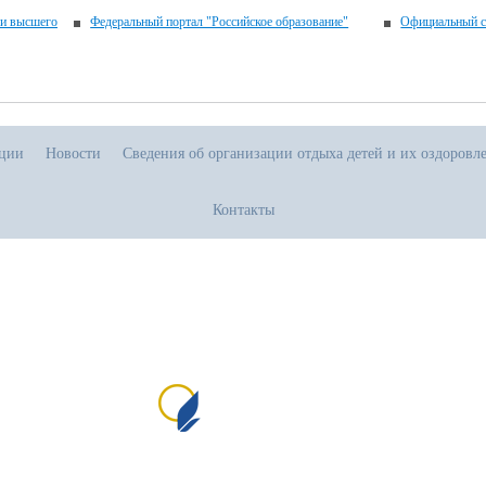
 и высшего
Федеральный портал "Российское образование"
Официальный с
ации
Новости
Сведения об организации отдыха детей и их оздоровл
Контакты
.08.2026
тивная прямая ссылка на источник обязательна
Сайт создан на портале сайтыобразовани
№1
пр
и 
от