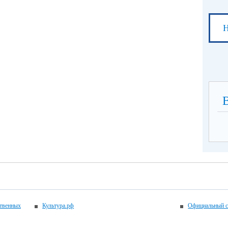
Н
ственных
Культура.рф
Официальный с