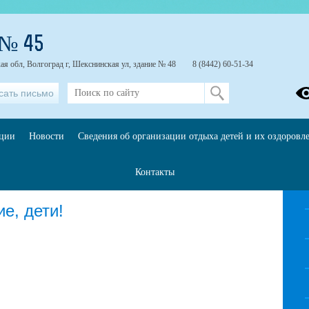
 № 45
ая обл, Волгоград г, Шекснинская ул, здание № 48
8 (8442) 60-51-34
сать письмо
ации
Новости
Сведения об организации отдыха детей и их оздоровл
2026
Контакты
е, дети!