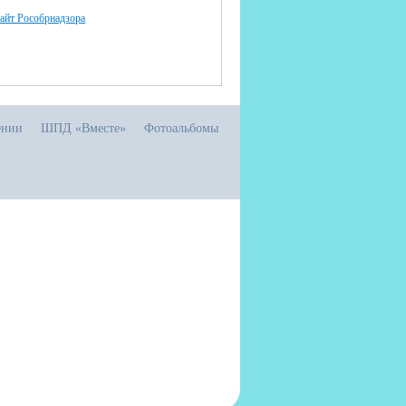
айт Рособрнадзора
ении
ШПД «Вместе»
Фотоальбомы
ю.рф
556 в Реестре российского ПО (на основании
иказа Министерства цифрового развития, связи
массовых коммуникаций Российской Федерации
 06.09.2016 №426)