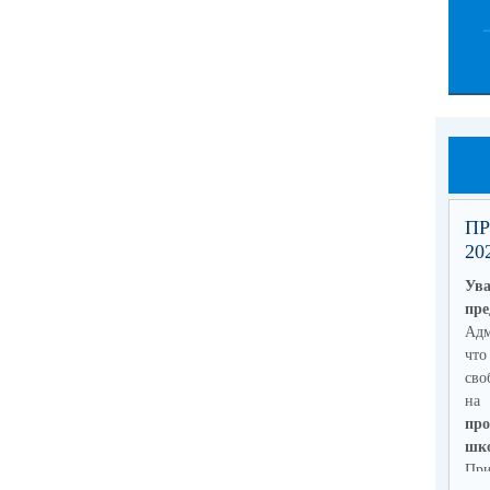
ПР
20
Ув
пре
Адм
что
сво
на 
пр
шко
Пр