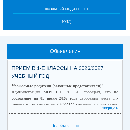
ШКОЛЬНЫЙ МЕДИАЦЕНТР
ЮИД
Объявления
ПРИЁМ В 1-Е КЛАССЫ НА 2026/2027
УЧЕБНЫЙ ГОД
Уважаемые родители (законные представители)!
Администрация МОУ СШ № 45 сообщает, что п
о
состоянию на 03 июня 2026 года
свободные места для
приёма в 1-е классы на 2026/2027 учебный год для детей,
Развернуть
проживающих на закреплённой за школой территории,
отсутствуют
.
Приём заявлений от граждан, не зарегистрированных на
Все объявления
закреплённой территории, на свободные места начинается с