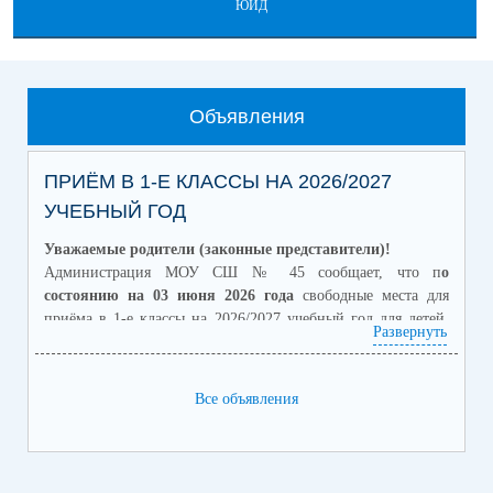
ЮИД
Объявления
ПРИЁМ В 1-Е КЛАССЫ НА 2026/2027
УЧЕБНЫЙ ГОД
Уважаемые родители (законные представители)!
Администрация МОУ СШ № 45 сообщает, что п
о
состоянию на 03 июня 2026 года
свободные места для
приёма в 1-е классы на 2026/2027 учебный год для детей,
Развернуть
проживающих на закреплённой за школой территории,
отсутствуют
.
Приём заявлений от граждан, не зарегистрированных на
Все объявления
закреплённой территории, на свободные места начинается с
6 июля 2026 года. В связи с отсутствием свободных мест
приём указанных заявлений
не производится.
С актуальной информацией о наличии свободных мест в