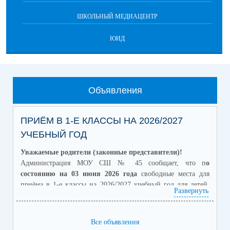
ШКОЛЬНЫЙ МЕДИАЦЕНТР
ЮИД
Объявления
ПРИЁМ В 1-Е КЛАССЫ НА 2026/2027
УЧЕБНЫЙ ГОД
Уважаемые родители (законные представители)!
Администрация МОУ СШ № 45 сообщает, что п
о
состоянию на 03 июня 2026 года
свободные места для
приёма в 1-е классы на 2026/2027 учебный год для детей,
Развернуть
проживающих на закреплённой за школой территории,
отсутствуют
.
Приём заявлений от граждан, не зарегистрированных на
Все объявления
закреплённой территории, на свободные места начинается с